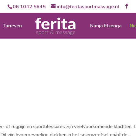
06 1042 5645
info@feritasportmassage.nl
Tarieven
Nanja Elzenga
Ni
der- of rugpijn en sportblessures zijn veelvoorkomende klachten
it zijn hypergevoelige plekken in het spierweefsel en/of de...